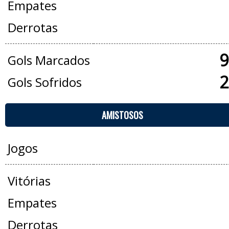
Empates
Derrotas
9
Gols Marcados
2
Gols Sofridos
AMISTOSOS
Jogos
Vitórias
Empates
Derrotas