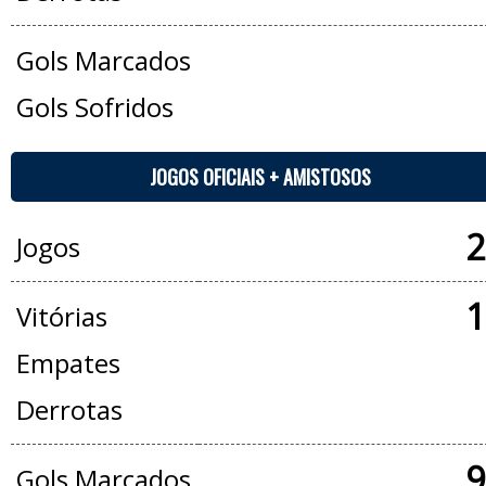
Gols Marcados
Gols Sofridos
JOGOS OFICIAIS + AMISTOSOS
2
Jogos
1
Vitórias
Empates
Derrotas
9
Gols Marcados