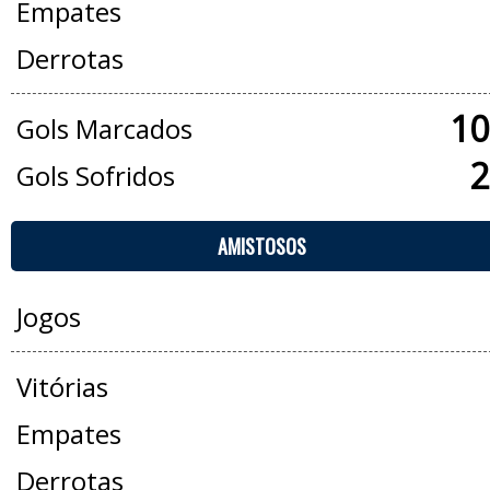
Empates
Derrotas
10
Gols Marcados
2
Gols Sofridos
AMISTOSOS
Jogos
Vitórias
Empates
Derrotas