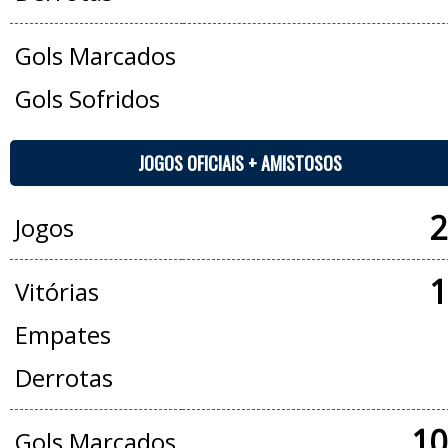
Gols Marcados
Gols Sofridos
JOGOS OFICIAIS + AMISTOSOS
2
Jogos
1
Vitórias
Empates
Derrotas
10
Gols Marcados