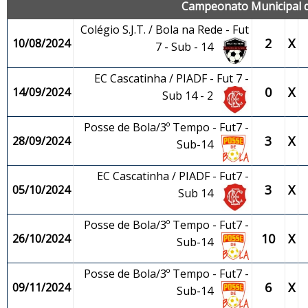
Campeonato Municipal de
Colégio S.J.T. / Bola na Rede - Fut
2
X
10/08/2024
7 - Sub - 14
EC Cascatinha / PIADF - Fut 7 -
0
X
14/09/2024
Sub 14 - 2
Posse de Bola/3º Tempo - Fut7 -
3
X
28/09/2024
Sub-14
EC Cascatinha / PIADF - Fut7 -
3
X
05/10/2024
Sub 14
Posse de Bola/3º Tempo - Fut7 -
10
X
26/10/2024
Sub-14
Posse de Bola/3º Tempo - Fut7 -
6
X
09/11/2024
Sub-14