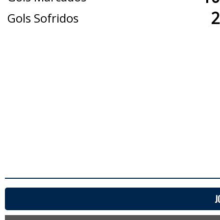
2
Gols Sofridos
J