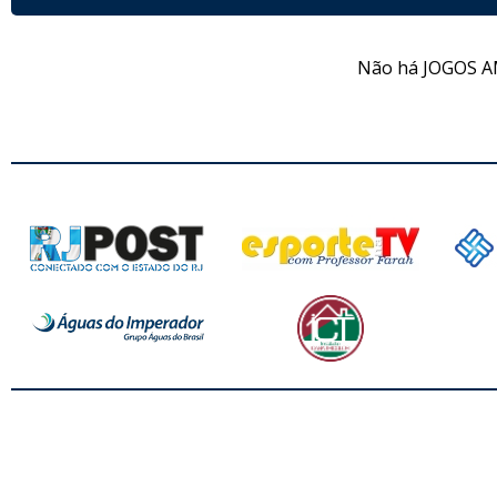
Não há JOGOS A