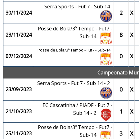
Serra Sports - Fut 7 - Sub 14
2
X
30/11/2024
Posse de Bola/3º Tempo - Fut7 -
8
X
23/11/2024
Sub-14
Posse de Bola/3º Tempo - Fut7 - Sub-14
0
X
07/12/2024
Campeonato Munici
Serra Sports - Fut 7 - Sub 14 - 2
0
X
23/09/2023
EC Cascatinha / PIADF - Fut 7 -
1
X
21/10/2023
Sub 14 - 2
Posse de Bola/3º Tempo - Fut7 -
3
X
25/11/2023
Sub-14