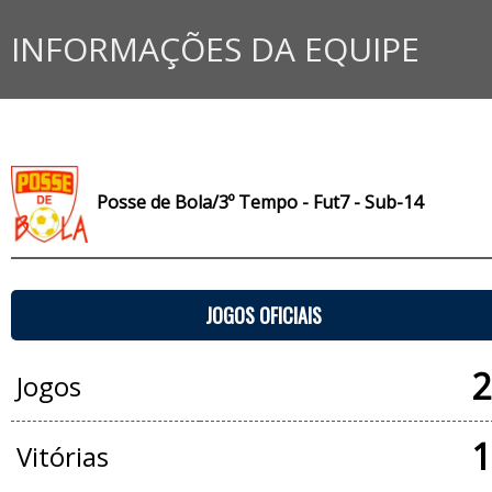
INFORMAÇÕES DA EQUIPE
Posse de Bola/3º Tempo - Fut7 - Sub-14
JOGOS OFICIAIS
2
Jogos
1
Vitórias