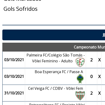
Gols Sofridos
J
Campeonato Munic
Palmeira FC/Colégio São Tomás -
2
X
03/10/2021
Vôlei Feminino - Adulto
Boa Esperança FC / Passe A
0
X
03/10/2021
Cel Veiga FC / CDBV - Vôlei Fem
2
X
31/10/2021