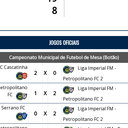
8
JOGOS OFICIAIS
Campeonato Municipal de Futebol de Mesa (Botão)
EC Cascatinha
Liga Imperial FM -
2
X
0
Petropolitano FC 2
Petropolitano
Liga Imperial FM -
1
X
2
FC
Petropolitano FC 2
 - Serrano FC
Liga Imperial FM -
0
X
2
Petropolitano FC 2