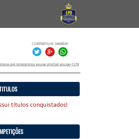
COMPARTILHE TAMBÉM!
litana.com.br/estatistica_equipe.php?cod_equipe=1278
TITULOS
sui títulos conquistados!
MPETIÇÕES