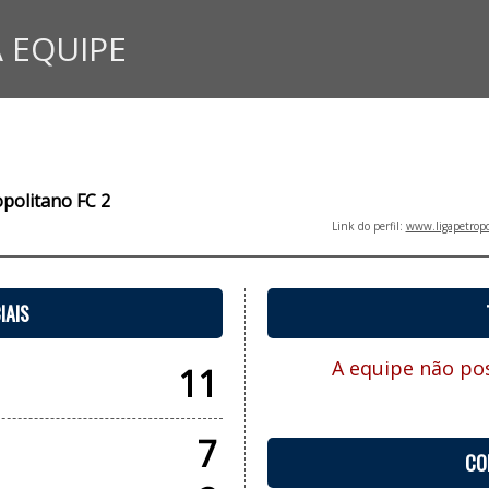
 EQUIPE
opolitano FC 2
Link do perfil:
www.ligapetropo
IAIS
A equipe não pos
11
7
CO