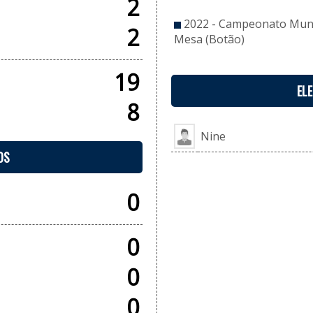
2
2022 - Campeonato Munic
2
Mesa (Botão)
19
EL
8
Nine
OS
0
0
0
0