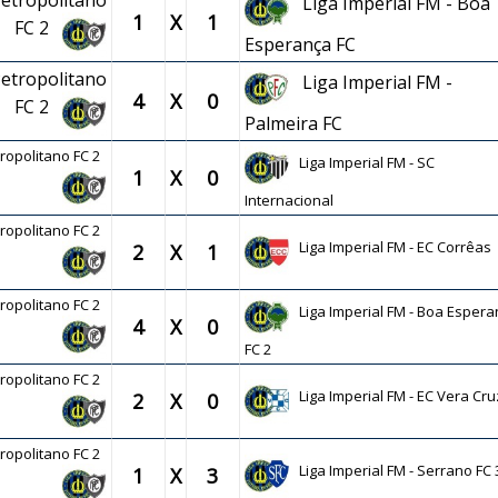
Petropolitano
Liga Imperial FM - Boa
1
X
1
FC 2
Esperança FC
Petropolitano
Liga Imperial FM -
4
X
0
FC 2
Palmeira FC
tropolitano FC 2
Liga Imperial FM - SC
1
X
0
Internacional
tropolitano FC 2
Liga Imperial FM - EC Corrêas
2
X
1
tropolitano FC 2
Liga Imperial FM - Boa Espera
4
X
0
FC 2
tropolitano FC 2
Liga Imperial FM - EC Vera Cru
2
X
0
tropolitano FC 2
Liga Imperial FM - Serrano FC 
1
X
3