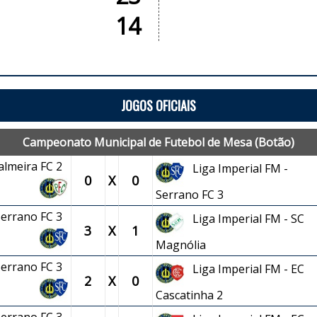
14
JOGOS OFICIAIS
Campeonato Municipal de Futebol de Mesa (Botão)
Palmeira FC 2
Liga Imperial FM -
0
X
0
Serrano FC 3
 Serrano FC 3
Liga Imperial FM - SC
3
X
1
Magnólia
 Serrano FC 3
Liga Imperial FM - EC
2
X
0
Cascatinha 2