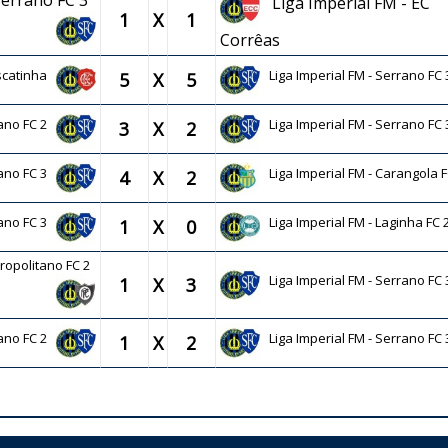
 Serrano FC 3
Liga Imperial FM - EC
1
X
1
Corrêas
ascatinha
Liga Imperial FM - Serrano FC 
5
X
5
rano FC 2
Liga Imperial FM - Serrano FC 
3
X
2
rano FC 3
Liga Imperial FM - Carangola F
4
X
2
rano FC 3
Liga Imperial FM - Laginha FC 
1
X
0
tropolitano FC 2
Liga Imperial FM - Serrano FC 
1
X
3
rano FC 2
Liga Imperial FM - Serrano FC 
1
X
2