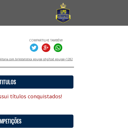
COMPARTILHE TAMBÉM!
litana.com.br/estatistica_equipe.php?cod_equipe=1282
TITULOS
sui títulos conquistados!
MPETIÇÕES