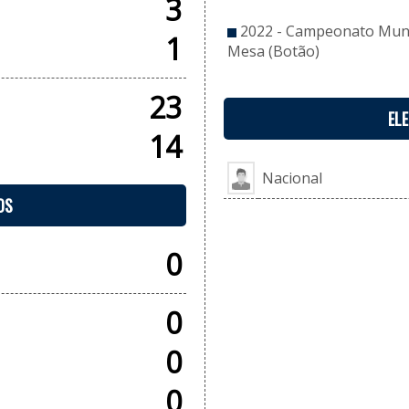
3
2022 - Campeonato Munic
1
Mesa (Botão)
23
EL
14
Nacional
OS
0
0
0
0