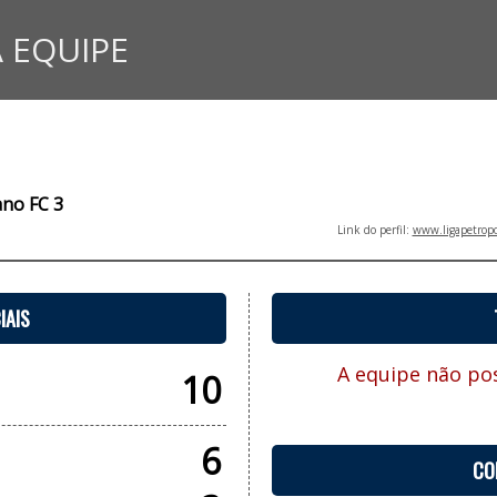
 EQUIPE
ano FC 3
Link do perfil:
www.ligapetropo
IAIS
A equipe não pos
10
6
CO