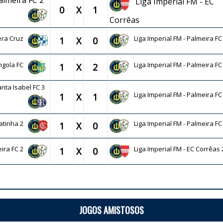
Palmeira FC 2
Liga Imperial FM - EC
0
X
1
Corrêas
Vera Cruz
Liga Imperial FM - Palmeira FC
1
X
0
angola FC
Liga Imperial FM - Palmeira FC
1
X
2
anta Isabel FC 3
Liga Imperial FM - Palmeira FC
1
X
1
catinha 2
Liga Imperial FM - Palmeira FC
1
X
0
meira FC 2
Liga Imperial FM - EC Corrêas 
1
X
0
JOGOS AMISTOSOS