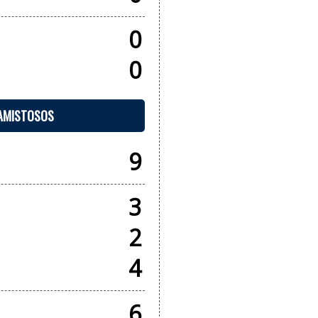
0
0
 AMISTOSOS
9
3
2
4
6