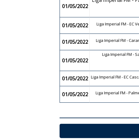
Liga Imperial FM - 
01/05/2022
Liga Imperial FM - EC 
01/05/2022
Liga Imperial FM - Car
01/05/2022
Liga Imperial FM - S
01/05/2022
Liga Imperial FM - EC Cas
01/05/2022
Liga Imperial FM - Pal
01/05/2022