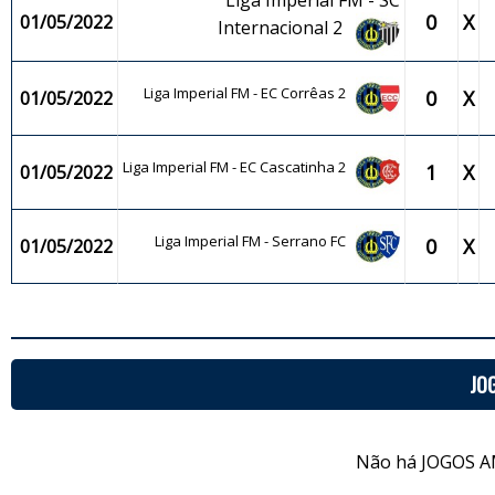
Liga Imperial FM - SC
0
X
01/05/2022
Internacional 2
Liga Imperial FM - EC Corrêas 2
0
X
01/05/2022
Liga Imperial FM - EC Cascatinha 2
1
X
01/05/2022
Liga Imperial FM - Serrano FC
0
X
01/05/2022
JO
Não há JOGOS A