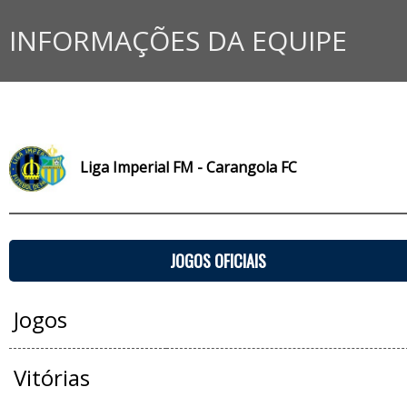
INFORMAÇÕES DA EQUIPE
Liga Imperial FM - Carangola FC
JOGOS OFICIAIS
Jogos
Vitórias