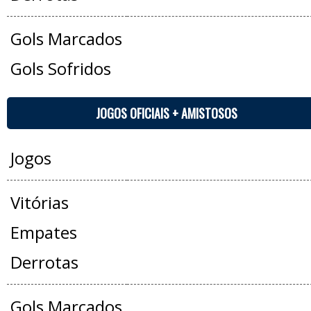
Gols Marcados
Gols Sofridos
JOGOS OFICIAIS + AMISTOSOS
Jogos
Vitórias
Empates
Derrotas
Gols Marcados