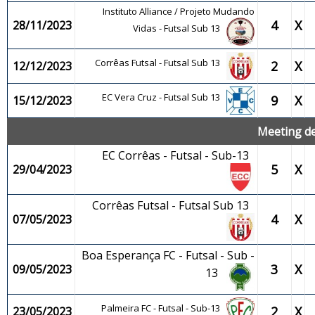
Instituto Alliance / Projeto Mudando
4
X
28/11/2023
Vidas - Futsal Sub 13
Corrêas Futsal - Futsal Sub 13
2
X
12/12/2023
EC Vera Cruz - Futsal Sub 13
9
X
15/12/2023
Meeting de
EC Corrêas - Futsal - Sub-13
5
X
29/04/2023
Corrêas Futsal - Futsal Sub 13
4
X
07/05/2023
Boa Esperança FC - Futsal - Sub -
3
X
09/05/2023
13
Palmeira FC - Futsal - Sub-13
2
X
23/05/2023