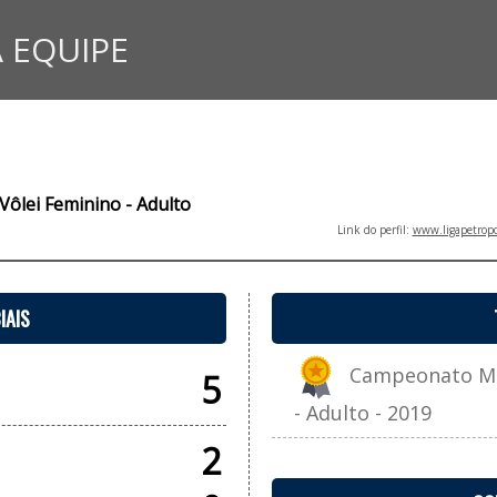
 EQUIPE
Vôlei Feminino - Adulto
Link do perfil:
www.ligapetropo
IAIS
Campeonato Mun
5
- Adulto - 2019
2