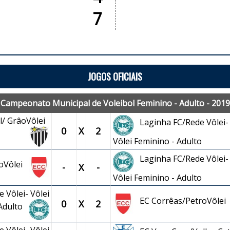
7
JOGOS OFICIAIS
Campeonato Municipal de Voleibol Feminino - Adulto - 2019
l/ GrâoVôlei
Laginha FC/Rede Vôlei-
0
X
2
Vôlei Feminino - Adulto
Laginha FC/Rede Vôlei-
roVôlei
-
X
-
Vôlei Feminino - Adulto
 Vôlei- Vôlei
EC Corrêas/PetroVôlei
0
X
2
 Adulto