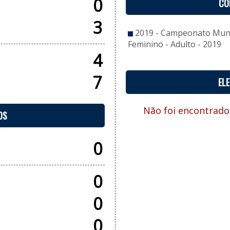
0
CO
3
2019 - Campeonato Munic
Feminino - Adulto - 2019
4
7
EL
Não foi encontrado
OS
0
0
0
0