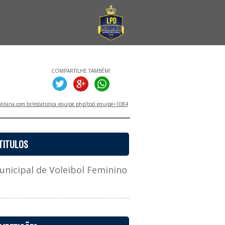
COMPARTILHE TAMBÉM!
litana.com.br/estatistica_equipe.php?cod_equipe=1084
TITULOS
icipal de Voleibol Feminino