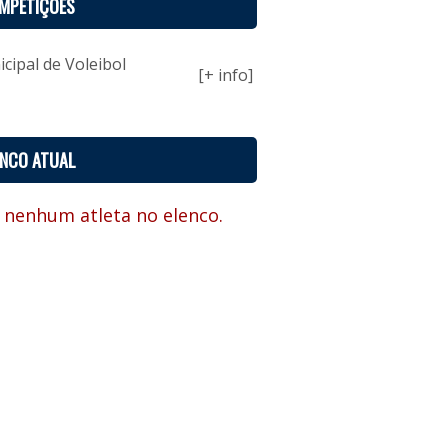
MPETIÇÕES
ipal de Voleibol
[+ info]
ENCO ATUAL
 nenhum atleta no elenco.