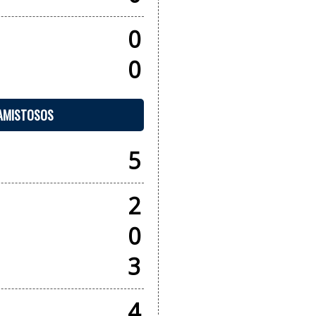
0
0
 AMISTOSOS
5
2
0
3
4