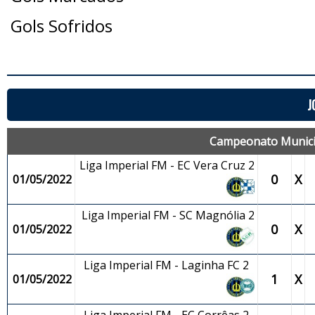
Gols Sofridos
J
Campeonato Municip
Liga Imperial FM - EC Vera Cruz 2
0
X
01/05/2022
Liga Imperial FM - SC Magnólia 2
0
X
01/05/2022
Liga Imperial FM - Laginha FC 2
1
X
01/05/2022