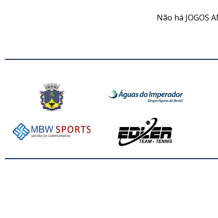
Não há JOGOS A