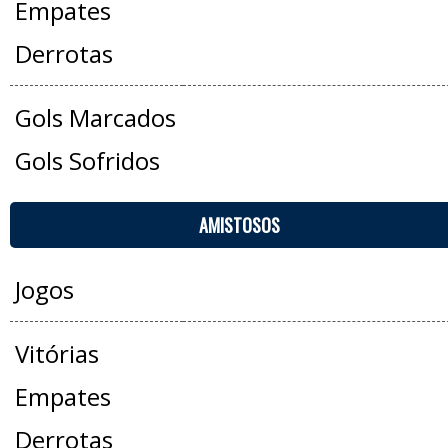
Empates
Derrotas
Gols Marcados
Gols Sofridos
AMISTOSOS
Jogos
Vitórias
Empates
Derrotas