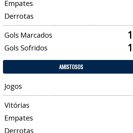
Empates
Derrotas
1
Gols Marcados
1
Gols Sofridos
AMISTOSOS
Jogos
Vitórias
Empates
Derrotas