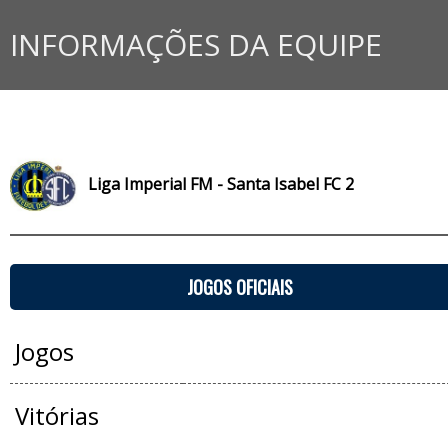
INFORMAÇÕES DA EQUIPE
Liga Imperial FM - Santa Isabel FC 2
JOGOS OFICIAIS
Jogos
Vitórias