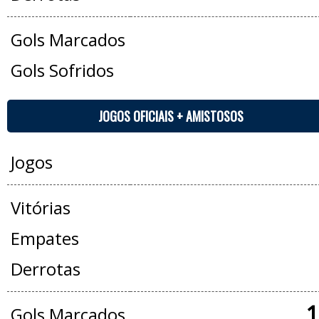
Gols Marcados
Gols Sofridos
JOGOS OFICIAIS + AMISTOSOS
Jogos
Vitórias
Empates
Derrotas
1
Gols Marcados