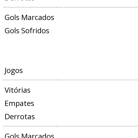
Gols Marcados
Gols Sofridos
JOGOS OFICIAIS + AMISTOSOS
Jogos
Vitórias
Empates
Derrotas
Gols Marcados