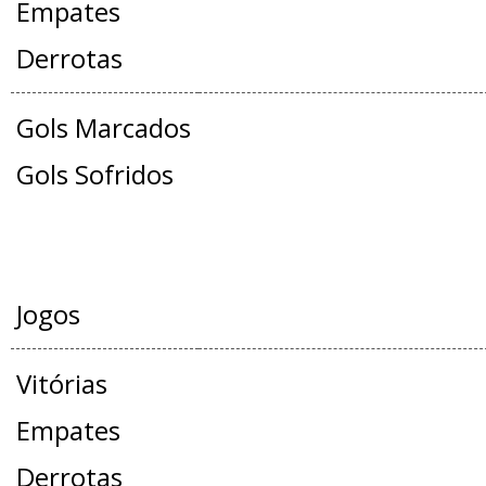
Empates
Derrotas
Gols Marcados
Gols Sofridos
AMISTOSOS
Jogos
Vitórias
Empates
Derrotas