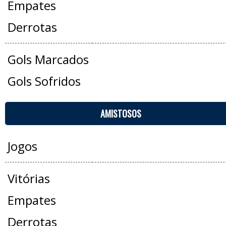
Empates
Derrotas
Gols Marcados
Gols Sofridos
AMISTOSOS
Jogos
Vitórias
Empates
Derrotas