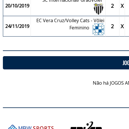
SC Internacional/ GrâoVôlei
2
X
20/10/2019
EC Vera Cruz/Volley Cats - Vôlei
2
X
24/11/2019
Feminino
JO
Não há JOGOS A