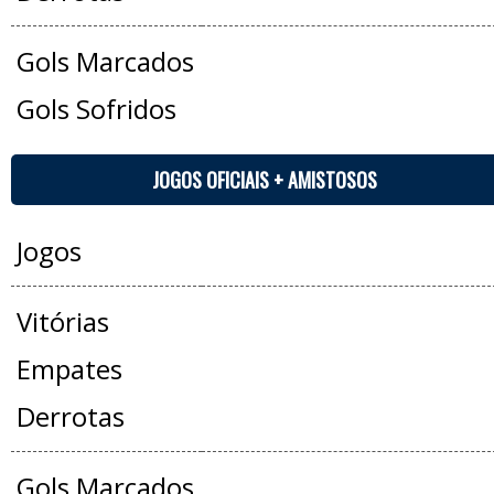
Gols Marcados
Gols Sofridos
JOGOS OFICIAIS + AMISTOSOS
Jogos
Vitórias
Empates
Derrotas
Gols Marcados