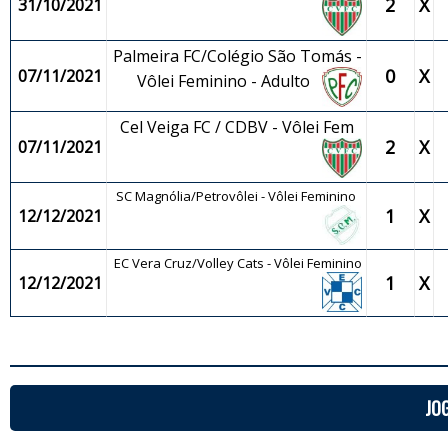
2
X
31/10/2021
Palmeira FC/Colégio São Tomás -
0
X
07/11/2021
Vôlei Feminino - Adulto
Cel Veiga FC / CDBV - Vôlei Fem
2
X
07/11/2021
SC Magnólia/Petrovôlei - Vôlei Feminino
1
X
12/12/2021
EC Vera Cruz/Volley Cats - Vôlei Feminino
1
X
12/12/2021
JO