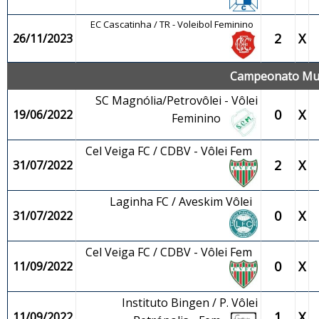
EC Cascatinha / TR - Voleibol Feminino
2
X
26/11/2023
Campeonato Muni
SC Magnólia/Petrovôlei - Vôlei
0
X
19/06/2022
Feminino
Cel Veiga FC / CDBV - Vôlei Fem
2
X
31/07/2022
Laginha FC / Aveskim Vôlei
0
X
31/07/2022
Cel Veiga FC / CDBV - Vôlei Fem
0
X
11/09/2022
Instituto Bingen / P. Vôlei
1
X
11/09/2022