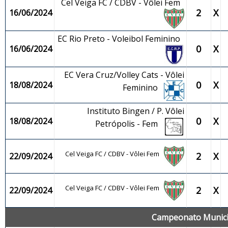
Cel Veiga FC / CDBV - Vôlei Fem
2
X
16/06/2024
EC Rio Preto - Voleibol Feminino
0
X
16/06/2024
EC Vera Cruz/Volley Cats - Vôlei
0
X
18/08/2024
Feminino
Instituto Bingen / P. Vôlei
0
X
18/08/2024
Petrópolis - Fem
Cel Veiga FC / CDBV - Vôlei Fem
2
X
22/09/2024
Cel Veiga FC / CDBV - Vôlei Fem
2
X
22/09/2024
Campeonato Municip