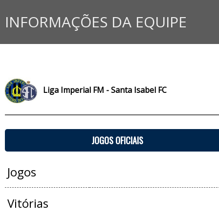
INFORMAÇÕES DA EQUIPE
Liga Imperial FM - Santa Isabel FC
JOGOS OFICIAIS
Jogos
Vitórias