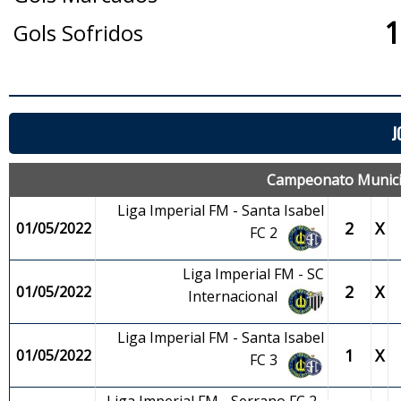
1
Gols Sofridos
J
Campeonato Municip
Liga Imperial FM - Santa Isabel
2
X
01/05/2022
FC 2
Liga Imperial FM - SC
2
X
01/05/2022
Internacional
Liga Imperial FM - Santa Isabel
1
X
01/05/2022
FC 3