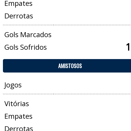
Empates
Derrotas
Gols Marcados
1
Gols Sofridos
AMISTOSOS
Jogos
Vitórias
Empates
Derrotas