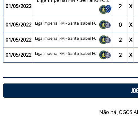
Liga Imperial FM - Serrano FC 2
2
X
01/05/2022
Liga Imperial FM - Santa Isabel FC
0
X
01/05/2022
Liga Imperial FM - Santa Isabel FC
2
X
01/05/2022
Liga Imperial FM - Santa Isabel FC
2
X
01/05/2022
JO
Não há JOGOS A