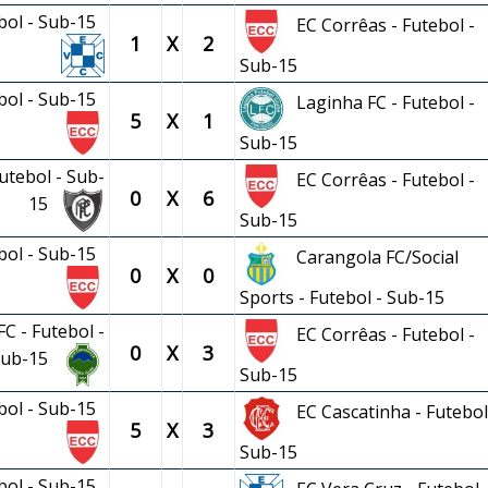
ebol - Sub-15
EC Corrêas - Futebol -
1
X
2
Sub-15
ebol - Sub-15
Laginha FC - Futebol -
5
X
1
Sub-15
utebol - Sub-
EC Corrêas - Futebol -
0
X
6
15
Sub-15
ebol - Sub-15
Carangola FC/Social
0
X
0
Sports - Futebol - Sub-15
C - Futebol -
EC Corrêas - Futebol -
0
X
3
Sub-15
Sub-15
ebol - Sub-15
EC Cascatinha - Futebol
5
X
3
Sub-15
ebol - Sub-15