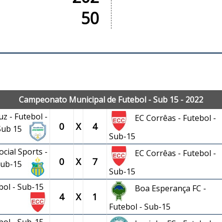
50
JOGOS OFICIAIS
Campeonato Municipal de Futebol - Sub 15 - 2022
z - Futebol -
EC Corrêas - Futebol -
0
X
4
Sub 15
Sub-15
cial Sports -
EC Corrêas - Futebol -
0
X
7
 Sub-15
Sub-15
ebol - Sub-15
Boa Esperança FC -
4
X
1
Futebol - Sub-15