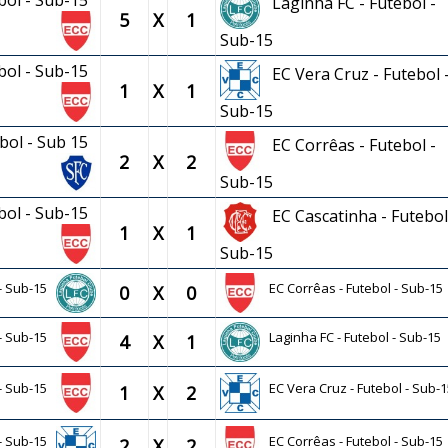
ebol - Sub-15
Laginha FC - Futebol -
5
X
1
Sub-15
ebol - Sub-15
EC Vera Cruz - Futebol 
1
X
1
Sub-15
ebol - Sub 15
EC Corrêas - Futebol -
2
X
2
Sub-15
ebol - Sub-15
EC Cascatinha - Futebol
1
X
1
Sub-15
 - Sub-15
EC Corrêas - Futebol - Sub-15
0
X
0
 - Sub-15
Laginha FC - Futebol - Sub-15
4
X
1
 - Sub-15
EC Vera Cruz - Futebol - Sub-1
1
X
2
 - Sub-15
EC Corrêas - Futebol - Sub-15
2
X
2