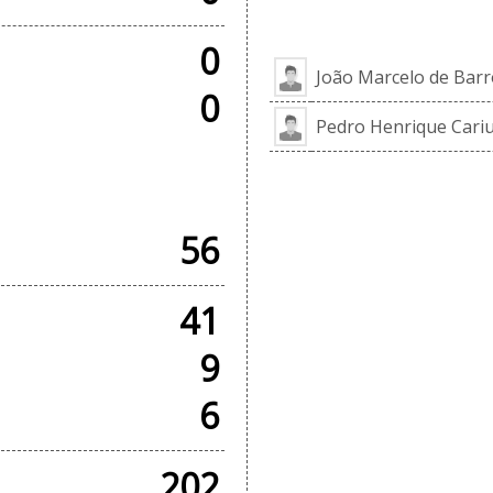
EL
0
João Marcelo de Barr
0
Pedro Henrique Cariu
 AMISTOSOS
56
41
9
6
202