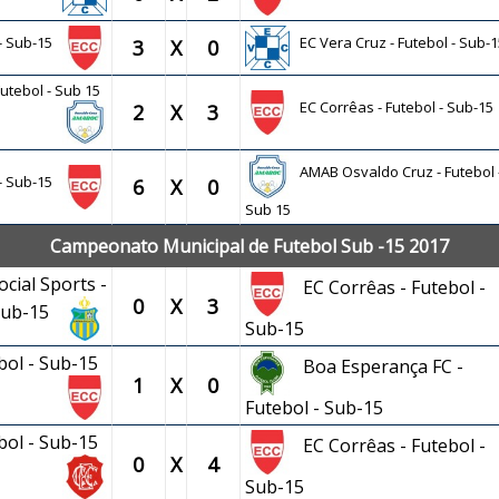
 - Sub-15
EC Vera Cruz - Futebol - Sub-1
3
X
0
utebol - Sub 15
EC Corrêas - Futebol - Sub-15
2
X
3
AMAB Osvaldo Cruz - Futebol 
 - Sub-15
6
X
0
Sub 15
Campeonato Municipal de Futebol Sub -15 2017
cial Sports -
EC Corrêas - Futebol -
0
X
3
 Sub-15
Sub-15
ebol - Sub-15
Boa Esperança FC -
1
X
0
Futebol - Sub-15
ebol - Sub-15
EC Corrêas - Futebol -
0
X
4
Sub-15