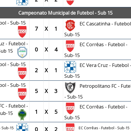
Campeonato Municipal de Futebol - Sub 15
ebol - Sub-15
EC Cascatinha - Futebol
7
X
1
Sub-15
z - Futebol -
EC Corrêas - Futebol -
0
X
4
Sub 15
Sub-15
ebol - Sub-15
EC Vera Cruz - Futebol 
2
X
1
Sub-15
ebol - Sub-15
Petropolitano FC - Fute
5
X
3
- Sub-15
C - Futebol -
EC Corrêas - Futebol -
1
X
5
Sub-15
Sub-15
 - Sub-15
EC Corrêas - Futebol - Sub-15
0
X
2