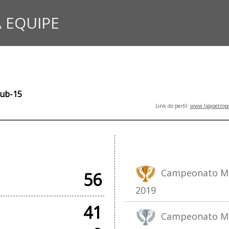
 EQUIPE
Sub-15
Link do perfil:
www.ligapetropo
IAIS
Campeonato Muni
56
2019
41
Campeonato Muni