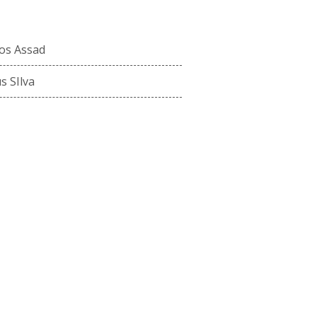
ENCO ATUAL
os Assad
s SIlva