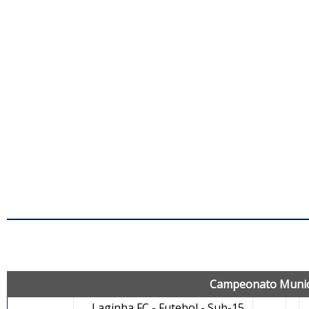
J
Campeonato Municip
Laginha FC - Futebol - Sub-15