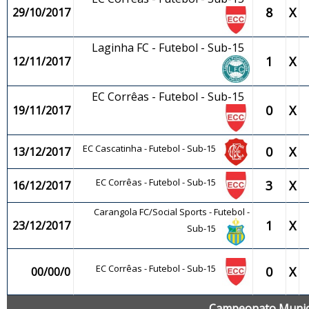
8
X
29/10/2017
Laginha FC - Futebol - Sub-15
1
X
12/11/2017
EC Corrêas - Futebol - Sub-15
0
X
19/11/2017
EC Cascatinha - Futebol - Sub-15
0
X
13/12/2017
EC Corrêas - Futebol - Sub-15
3
X
16/12/2017
Carangola FC/Social Sports - Futebol -
1
X
23/12/2017
Sub-15
EC Corrêas - Futebol - Sub-15
0
X
00/00/0
Campeonato Municip