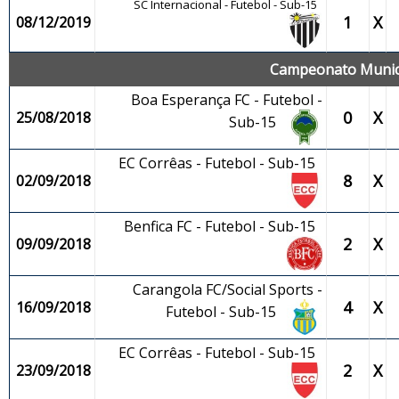
SC Internacional - Futebol - Sub-15
1
X
08/12/2019
Campeonato Municip
Boa Esperança FC - Futebol -
0
X
25/08/2018
Sub-15
EC Corrêas - Futebol - Sub-15
8
X
02/09/2018
Benfica FC - Futebol - Sub-15
2
X
09/09/2018
Carangola FC/Social Sports -
4
X
16/09/2018
Futebol - Sub-15
EC Corrêas - Futebol - Sub-15
2
X
23/09/2018