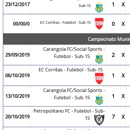
1
X
23/12/2017
Sub-15
EC Corrêas - Futebol - Sub-15
0
X
00/00/0
Campeonato Municip
Carangola FC/Social Sports -
2
X
29/09/2019
Futebol - Sub-15
EC Corrêas - Futebol - Sub-15
1
X
06/10/2019
Carangola FC/Social Sports -
1
X
13/10/2019
Futebol - Sub-15
Petropolitano FC - Futebol - Sub-
7
X
20/10/2019
15