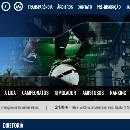
TRANSPARÊNCIA
ÁRBITROS
CONTATO
PRÉ-INSCRIÇÃO
HA
A LIGA
CAMPEONATOS
SIMULADOR
AMISTOSOS
RANKING
 respectivamente. |
21/04
- Vera Cruz vence no Sub 15 e c
DIRETORIA