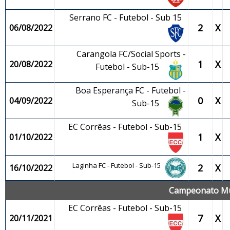
Serrano FC - Futebol - Sub 15
2
X
06/08/2022
Carangola FC/Social Sports -
1
X
20/08/2022
Futebol - Sub-15
Boa Esperança FC - Futebol -
0
X
04/09/2022
Sub-15
EC Corrêas - Futebol - Sub-15
1
X
01/10/2022
Laginha FC - Futebol - Sub-15
2
X
16/10/2022
Campeonato Mun
EC Corrêas - Futebol - Sub-15
7
X
20/11/2021