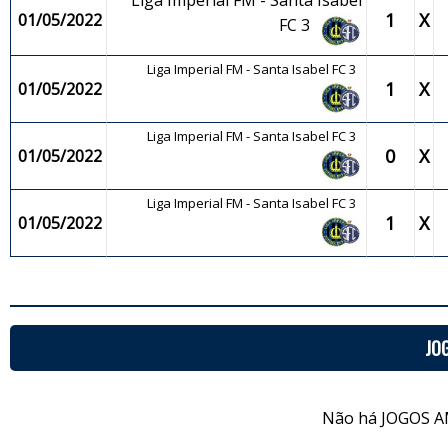
Liga Imperial FM - Santa Isabel
1
X
01/05/2022
FC 3
Liga Imperial FM - Santa Isabel FC 3
1
X
01/05/2022
Liga Imperial FM - Santa Isabel FC 3
0
X
01/05/2022
Liga Imperial FM - Santa Isabel FC 3
1
X
01/05/2022
JO
Não há JOGOS A