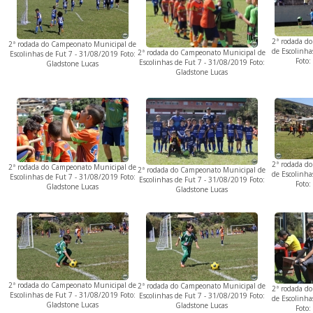
2ª rodada d
2ª rodada do Campeonato Municipal de
de Escolinha
2ª rodada do Campeonato Municipal de
Escolinhas de Fut 7 - 31/08/2019 Foto:
Foto:
Escolinhas de Fut 7 - 31/08/2019 Foto:
Gladstone Lucas
Gladstone Lucas
2ª rodada d
2ª rodada do Campeonato Municipal de
2ª rodada do Campeonato Municipal de
de Escolinha
Escolinhas de Fut 7 - 31/08/2019 Foto:
Escolinhas de Fut 7 - 31/08/2019 Foto:
Foto:
Gladstone Lucas
Gladstone Lucas
2ª rodada do Campeonato Municipal de
2ª rodada do Campeonato Municipal de
2ª rodada d
Escolinhas de Fut 7 - 31/08/2019 Foto:
Escolinhas de Fut 7 - 31/08/2019 Foto:
de Escolinha
Gladstone Lucas
Gladstone Lucas
Foto: