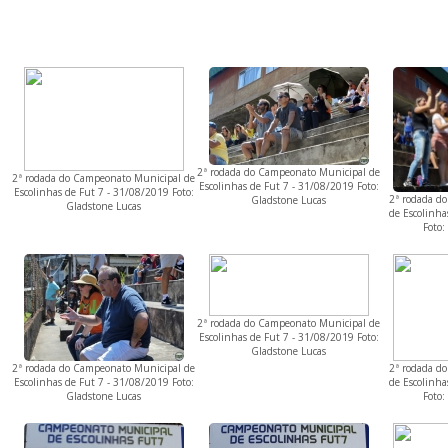
2ª rodada do Campeonato Municipal de
2ª rodada do Campeonato Municipal de
Escolinhas de Fut 7 - 31/08/2019 Foto:
Escolinhas de Fut 7 - 31/08/2019 Foto:
2ª rodada d
Gladstone Lucas
Gladstone Lucas
de Escolinha
Foto:
2ª rodada do Campeonato Municipal de
Escolinhas de Fut 7 - 31/08/2019 Foto:
Gladstone Lucas
2ª rodada d
2ª rodada do Campeonato Municipal de
de Escolinha
Escolinhas de Fut 7 - 31/08/2019 Foto:
Foto:
Gladstone Lucas