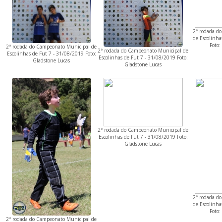
2ª rodada d
de Escolinha
Foto:
2ª rodada do Campeonato Municipal de
2ª rodada do Campeonato Municipal de
Escolinhas de Fut 7 - 31/08/2019 Foto:
Escolinhas de Fut 7 - 31/08/2019 Foto:
Gladstone Lucas
Gladstone Lucas
2ª rodada do Campeonato Municipal de
Escolinhas de Fut 7 - 31/08/2019 Foto:
Gladstone Lucas
2ª rodada d
de Escolinha
Foto:
2ª rodada do Campeonato Municipal de