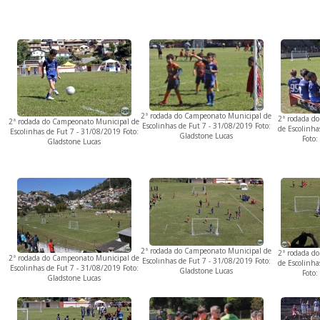
2ª rodada do Campeonato Municipal de
2ª rodada d
2ª rodada do Campeonato Municipal de
Escolinhas de Fut 7 - 31/08/2019 Foto:
de Escolinha
Escolinhas de Fut 7 - 31/08/2019 Foto:
Gladstone Lucas
Foto:
Gladstone Lucas
2ª rodada do Campeonato Municipal de
2ª rodada d
2ª rodada do Campeonato Municipal de
Escolinhas de Fut 7 - 31/08/2019 Foto:
de Escolinha
Escolinhas de Fut 7 - 31/08/2019 Foto:
Gladstone Lucas
Foto:
Gladstone Lucas