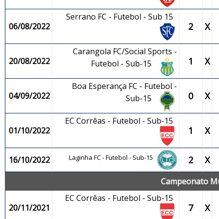
Serrano FC - Futebol - Sub 15
2
X
06/08/2022
Carangola FC/Social Sports -
1
X
20/08/2022
Futebol - Sub-15
Boa Esperança FC - Futebol -
0
X
04/09/2022
Sub-15
EC Corrêas - Futebol - Sub-15
1
X
01/10/2022
Laginha FC - Futebol - Sub-15
2
X
16/10/2022
Campeonato Mun
EC Corrêas - Futebol - Sub-15
7
X
20/11/2021