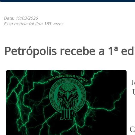
Data: 19/03/2026
Essa notícia foi lida
163
vezes
Petrópolis recebe a 1ª ed
J
A
C