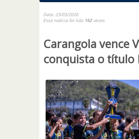
Data: 23/03/2026
Essa notícia foi lida
162
vezes
Carangola vence Ve
conquista o título