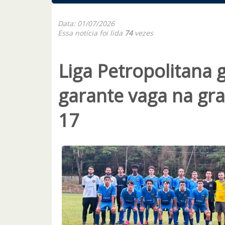
Data: 01/07/2026
Essa notícia foi lida
74
vezes
Liga Petropolitana 
garante vaga na gra
17