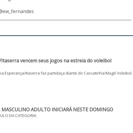
 @ew_fernandes
________________________________________________________________
Itaserra vencem seus jogos na estreia do voleibol
oa Esperança/Itaserra faz partidaça diante do Cascatinha/Magé Voleibol.
 MASCULINO ADULTO INICIARÁ NESTE DOMINGO
TULO DA CATEGORIA