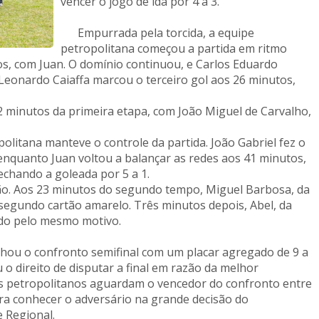
vencer o jogo de ida por 4 a 3.
Empurrada pela torcida, a equipe
petropolitana começou a partida em ritmo
tos, com Juan. O domínio continuou, e Carlos Eduardo
 Leonardo Caiaffa marcou o terceiro gol aos 26 minutos,
minutos da primeira etapa, com João Miguel de Carvalho,
itana manteve o controle da partida. João Gabriel fez o
 enquanto Juan voltou a balançar as redes aos 41 minutos,
chando a goleada por 5 a 1.
 Aos 23 minutos do segundo tempo, Miguel Barbosa, da
 segundo cartão amarelo. Três minutos depois, Abel, da
do pelo mesmo motivo.
hou o confronto semifinal com um placar agregado de 9 a
 o direito de disputar a final em razão da melhor
s petropolitanos aguardam o vencedor do confronto entre
ra conhecer o adversário na grande decisão do
 Regional.