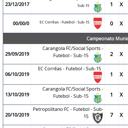
1
X
23/12/2017
Sub-15
EC Corrêas - Futebol - Sub-15
0
X
00/00/0
Campeonato Municip
Carangola FC/Social Sports -
2
X
29/09/2019
Futebol - Sub-15
EC Corrêas - Futebol - Sub-15
1
X
06/10/2019
Carangola FC/Social Sports -
1
X
13/10/2019
Futebol - Sub-15
Petropolitano FC - Futebol - Sub-
7
X
20/10/2019
15