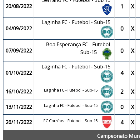
Serrano FC - Futebol - Sub 15
1
X
20/08/2022
Laginha FC - Futebol - Sub-15
0
X
04/09/2022
Boa Esperança FC - Futebol -
0
X
07/09/2022
Sub-15
Laginha FC - Futebol - Sub-15
4
X
01/10/2022
Laginha FC - Futebol - Sub-15
2
X
16/10/2022
Laginha FC - Futebol - Sub-15
0
X
13/11/2022
EC Corrêas - Futebol - Sub-15
4
X
26/11/2022
Campeonato Munic