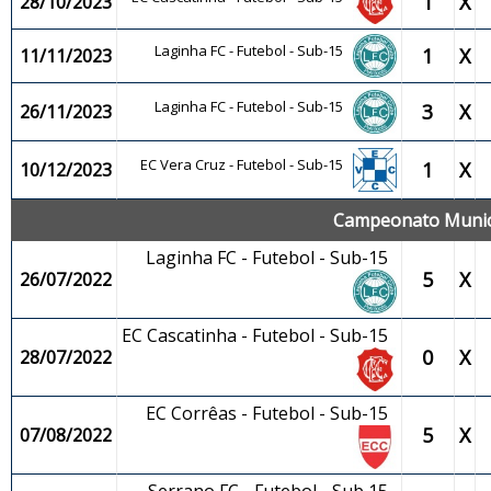
1
X
28/10/2023
Laginha FC - Futebol - Sub-15
1
X
11/11/2023
Laginha FC - Futebol - Sub-15
3
X
26/11/2023
EC Vera Cruz - Futebol - Sub-15
1
X
10/12/2023
Campeonato Municip
Laginha FC - Futebol - Sub-15
5
X
26/07/2022
EC Cascatinha - Futebol - Sub-15
0
X
28/07/2022
EC Corrêas - Futebol - Sub-15
5
X
07/08/2022