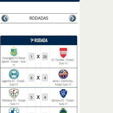
RODADAS
1ª RODADA
X
Carangola FC/Social
EC Corrêas - Futsal -
Sports - Futsal - Sub-
Sub-11
11
X
Laginha FC - Futsal -
Serra / Celminha -
Sub-11
Futsal Sub 11
X
Palmeira FC - Futsal
Serrano FC - Futsal -
- Sub-11
Sub-11