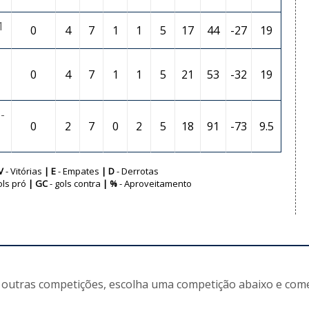
1
0
4
7
1
1
5
17
44
-27
19
0
4
7
1
1
5
21
53
-32
19
-
0
2
7
0
2
5
18
91
-73
9.5
V
- Vitórias
| E
- Empates
| D
- Derrotas
ols pró
| GC
- gols contra
| %
- Aproveitamento
 outras competições, escolha uma competição abaixo e come