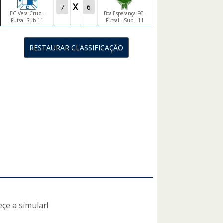
X
EC Vera Cruz -
Boa Esperança FC -
Futsal Sub 11
Futsal - Sub - 11
çe a simular!