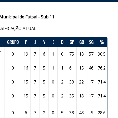
nicipal de Futsal - Sub 11
SSIFICAÇÃO ATUAL
GRUPO
P
J
V
E
D
GP
GC
SG
%
11
0
19
7
6
1
0
75
18
57
90.5
1
0
16
7
5
1
1
61
15
46
76.2
1
0
15
7
5
0
2
39
22
17
71.4
1
0
15
7
5
0
2
35
18
17
71.4
0
6
7
2
0
5
38
43
-5
28.6