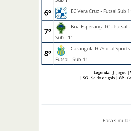
Sub 11
6º
EC Vera Cruz - Futsal Sub 1
Boa Esperança FC - Futsal -
7º
Sub - 11
Carangola FC/Social Sports 
8º
Futsal - Sub-11
Legenda: J
- Jogos
| 
| SG
- Saldo de gols
| GP
- G
Para simular