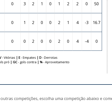
0
3
2
1
0
1
2
2
0
50
0
1
2
0
0
2
1
4
-3
16.7
0
0
2
0
0
2
0
4
-4
0
V
- Vitórias
| E
- Empates
| D
- Derrotas
ols pró
| GC
- gols contra
| %
- Aproveitamento
 outras competições, escolha uma competição abaixo e come