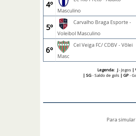
4º
Masculino
Carvalho Braga Esporte -
5º
Voleibol Masculino
Cel Veiga FC/ CDBV - Vôlei
6º
Masc
Legenda: J
- Jogos
| 
| SG
- Saldo de gols
| GP
- G
Para simular