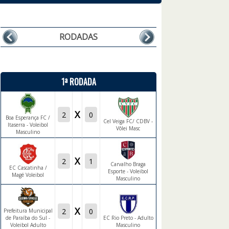
RODADAS
1ª RODADA
X
Boa Esperança FC /
Cel Veiga FC/ CDBV -
Itaserra - Voleibol
Vôlei Masc
Masculino
X
Carvalho Braga
EC Cascatinha /
Esporte - Voleibol
Magé Voleibol
Masculino
X
Prefeitura Municipal
de Paraíba do Sul -
EC Rio Preto - Adulto
Voleibol Adulto
Masculino