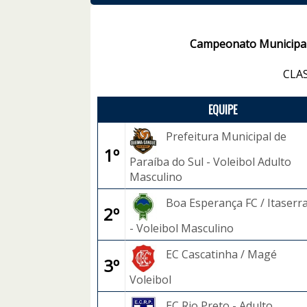
Campeonato Municipal 
CLA
EQUIPE
Prefeitura Municipal de
1º
Paraíba do Sul - Voleibol Adulto
Masculino
Boa Esperança FC / Itaserr
2º
- Voleibol Masculino
EC Cascatinha / Magé
3º
Voleibol
EC Rio Preto - Adulto