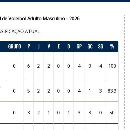
de Voleibol Adulto Masculino - 2026
SSIFICAÇÃO ATUAL
GRUPO
P
J
V
E
D
GP
GC
SG
%
0
6
2
2
0
0
4
0
4
100
a
0
5
2
2
0
0
4
1
3
83.3
0
3
2
1
0
1
3
3
0
50