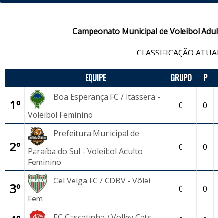
Campeonato Municipal de Voleibol Adul
CLASSIFICAÇÃO ATUA
EQUIPE
GRUPO
P
Boa Esperança FC / Itassera -
1º
0
0
Voleibol Feminino
Prefeitura Municipal de
2º
0
0
Paraíba do Sul - Voleibol Adulto
Feminino
Cel Veiga FC / CDBV - Vôlei
3º
0
0
Fem
EC Cascatinha / Volley Cats