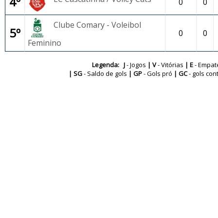
4º
0
0
Clube Comary - Voleibol
5º
0
0
Feminino
Legenda: J
- Jogos
| V
- Vitórias
| E
- Empat
| SG
- Saldo de gols
| GP
- Gols pró
| GC
- gols con