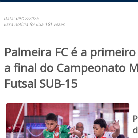
Data: 09/12/2025
Essa notícia foi lida
161
vezes
Palmeira FC é a primeiro 
a final do Campeonato M
Futsal SUB-15
P
d