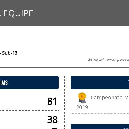
 EQUIPE
- Sub-13
Link do perfil:
www.ligapetropo
IAIS
Campeonato Muni
81
2019
38