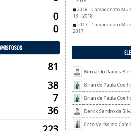
- 2018
2018 - Campeonato Munic
0
13 - 2018
2017 - Campeonato Munic
0
2017
 AMISTOSOS
EL
81
Bernardo Ramos Bor
38
Brian de Paula Coelho
7
Brian de Paula Coelho
36
Derick Sandro da SIl
Enzo Veríssimo Camil
223