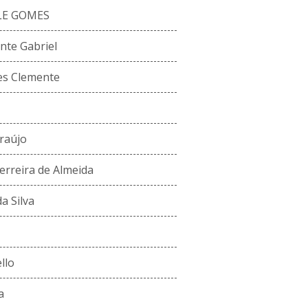
LE GOMES
nte Gabriel
es Clemente
Araújo
Ferreira de Almeida
a Silva
llo
a