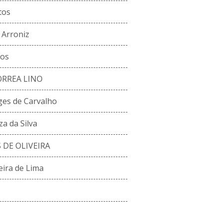
tos
 Arroniz
tos
ORREA LINO
ges de Carvalho
za da Silva
 DE OLIVEIRA
eira de Lima