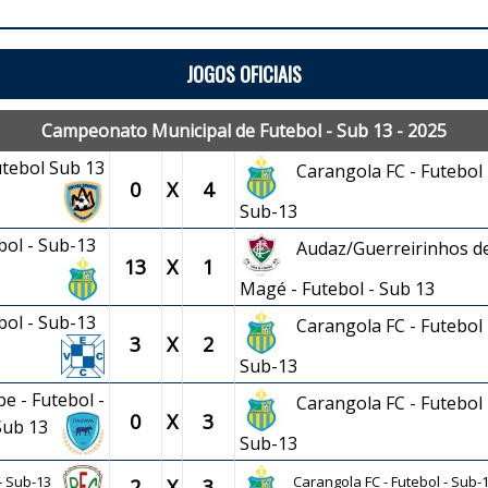
JOGOS OFICIAIS
Campeonato Municipal de Futebol - Sub 13 - 2025
utebol Sub 13
Carangola FC - Futebol 
0
X
4
Sub-13
ebol - Sub-13
Audaz/Guerreirinhos d
13
X
1
Magé - Futebol - Sub 13
ebol - Sub-13
Carangola FC - Futebol 
3
X
2
Sub-13
e - Futebol -
Carangola FC - Futebol 
0
X
3
Sub 13
Sub-13
 - Sub-13
Carangola FC - Futebol - Sub-
2
X
3