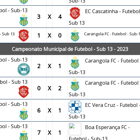
Sub-13
ebol - Sub-13
EC Cascatinha - Futebol
3
X
4
Sub 13
 - Sub 13
Carangola FC - Futebol - Sub-
1
X
0
Campeonato Municipal de Futebol - Sub 13 - 2023
ebol - Sub-13
Carangola FC - Futebol 
2
X
1
Sub-13
ebol - Sub 13
Carangola FC - Futebol 
0
X
2
Sub-13
ebol - Sub-13
EC Vera Cruz - Futebol 
6
X
1
Sub-13
ebol - Sub-13
Boa Esperança FC -
7
X
1
Futebol - Sub-13