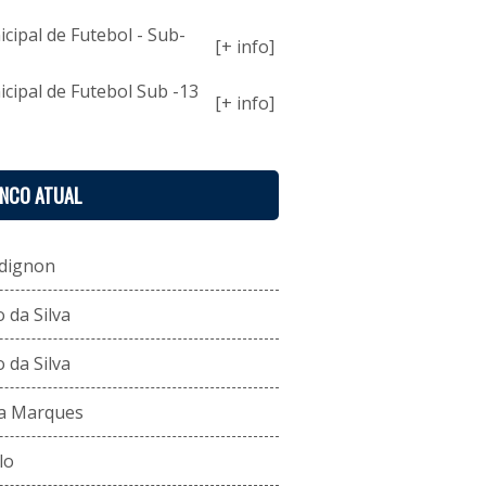
ipal de Futebol - Sub-
[+ info]
ipal de Futebol Sub -13
[+ info]
ENCO ATUAL
dignon
 da Silva
 da Silva
va Marques
lo