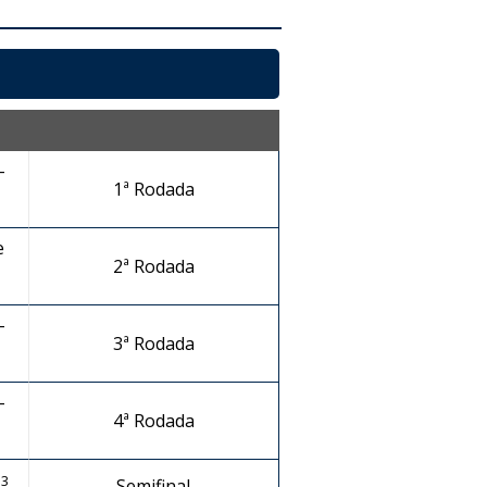
-
1ª Rodada
e
2ª Rodada
-
3ª Rodada
-
4ª Rodada
13
Semifinal