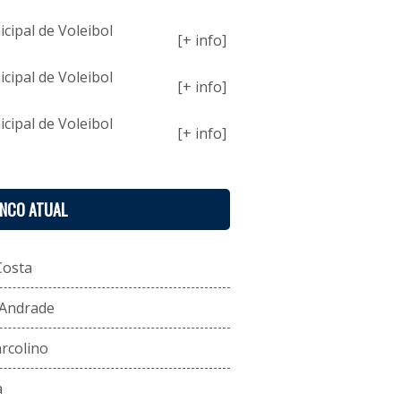
ipal de Voleibol
[+ info]
ipal de Voleibol
[+ info]
ipal de Voleibol
[+ info]
ENCO ATUAL
Costa
 Andrade
rcolino
a