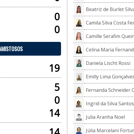
Beatriz de Burlet Silv
0
Camila Silva Costa Fe
0
Camille Serafim Quei
 AMISTOSOS
Celina Maria Fernan
Daniela Lischt Rossi
19
Emilly Lima Gonçalve
5
Fernanda Schneider 
0
Ingrid da Silva Santos
14
Julia Aranha Noel
14
Júlia Marcelani Fortu