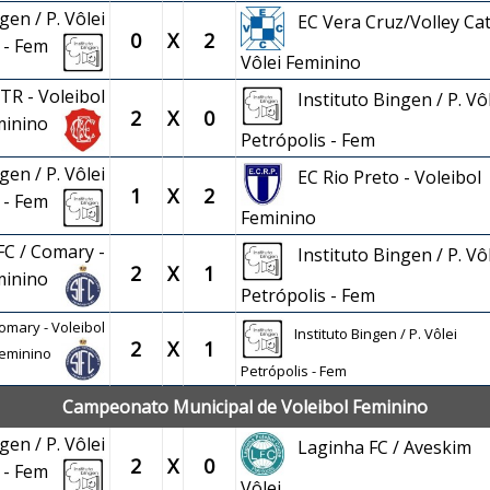
gen / P. Vôlei
EC Vera Cruz/Volley Cat
0
X
2
s - Fem
Vôlei Feminino
TR - Voleibol
Instituto Bingen / P. Vôl
2
X
0
minino
Petrópolis - Fem
gen / P. Vôlei
EC Rio Preto - Voleibol
1
X
2
s - Fem
Feminino
FC / Comary -
Instituto Bingen / P. Vôl
2
X
1
eminino
Petrópolis - Fem
omary - Voleibol
Instituto Bingen / P. Vôlei
2
X
1
eminino
Petrópolis - Fem
Campeonato Municipal de Voleibol Feminino
gen / P. Vôlei
Laginha FC / Aveskim
2
X
0
s - Fem
Vôlei