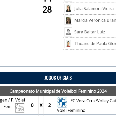
28
Julia Salamoni Vieira
Marcia Verônica Bran
Sara Baltar Luiz
Thuane de Paula Glor
JOGOS OFICIAIS
Campeonato Municipal de Voleibol Feminino 2024
gen / P. Vôlei
EC Vera Cruz/Volley Cat
0
X
2
s - Fem
Vôlei Feminino