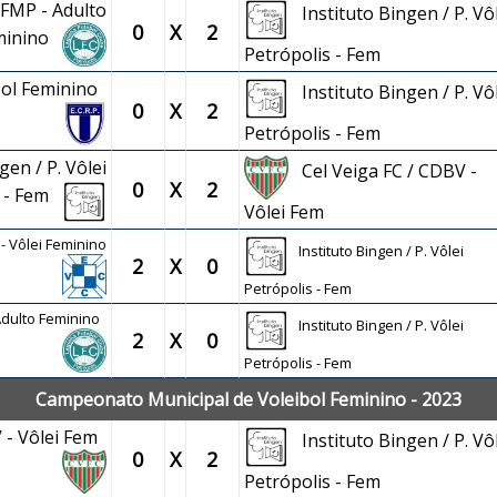
 FMP - Adulto
Instituto Bingen / P. Vôl
0
X
2
minino
Petrópolis - Fem
ibol Feminino
Instituto Bingen / P. Vôl
0
X
2
Petrópolis - Fem
gen / P. Vôlei
Cel Veiga FC / CDBV -
0
X
2
s - Fem
Vôlei Fem
- Vôlei Feminino
Instituto Bingen / P. Vôlei
2
X
0
Petrópolis - Fem
 Adulto Feminino
Instituto Bingen / P. Vôlei
2
X
0
Petrópolis - Fem
Campeonato Municipal de Voleibol Feminino - 2023
V - Vôlei Fem
Instituto Bingen / P. Vôl
0
X
2
Petrópolis - Fem