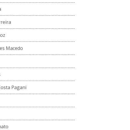
a
rreira
roz
des Macedo
s
Costa Pagani
nato