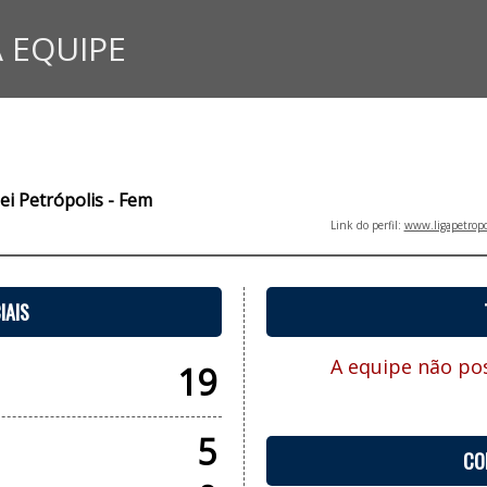
 EQUIPE
lei Petrópolis - Fem
Link do perfil:
www.ligapetropo
IAIS
A equipe não pos
19
5
CO