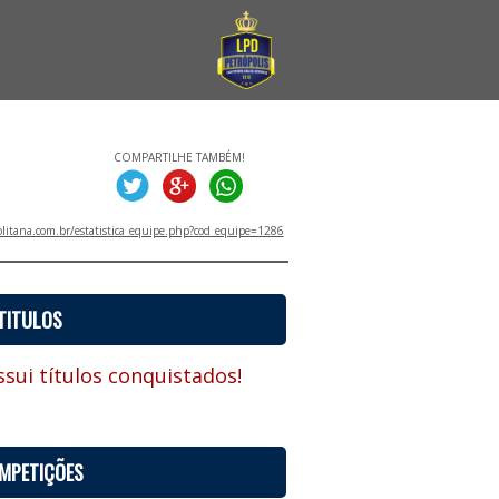
COMPARTILHE TAMBÉM!
litana.com.br/estatistica_equipe.php?cod_equipe=1286
TITULOS
sui títulos conquistados!
MPETIÇÕES