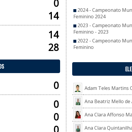
0
2024 - Campeonato Munic
14
Feminino 2024
2023 - Campeonato Munic
14
Feminino - 2023
2022 - Campeonato Munic
28
Feminino
OS
EL
0
Adam Teles Martins 
0
Ana Beatriz Mello de
0
Ana Clara Affonso Ma
0
Ana Clara Quintanilh