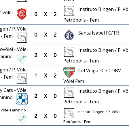
Instituto Bingen / P. Vôl
nivôlei
0
X
2
Petrópolis - Fem
gen / P. Vôlei
Santa Isabel FC/TR
0
X
2
s - Fem
vôlei - Vôlei
Instituto Bingen / P. Vôl
2
X
0
minino
Petrópolis - Fem
gen / P. Vôlei
Cel Veiga FC / CDBV -
1
X
2
s - Fem
Vôlei Fem
 Cats - Vôlei
Instituto Bingen / P. Vôl
2
X
0
minino
Petrópolis - Fem
- Vôlei Feminino
Instituto Bingen / P. Vôlei
2
X
0
Petrópolis - Fem