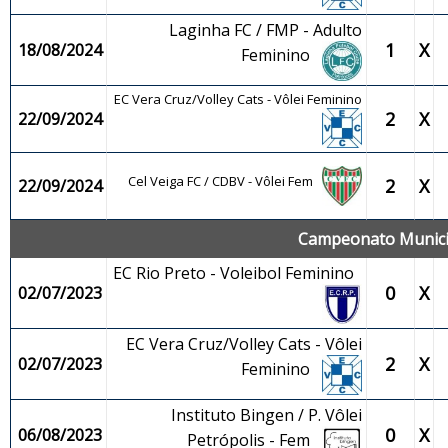
Laginha FC / FMP - Adulto
1
X
18/08/2024
Feminino
EC Vera Cruz/Volley Cats - Vôlei Feminino
2
X
22/09/2024
Cel Veiga FC / CDBV - Vôlei Fem
2
X
22/09/2024
Campeonato Municip
EC Rio Preto - Voleibol Feminino
0
X
02/07/2023
EC Vera Cruz/Volley Cats - Vôlei
2
X
02/07/2023
Feminino
Instituto Bingen / P. Vôlei
0
X
06/08/2023
Petrópolis - Fem