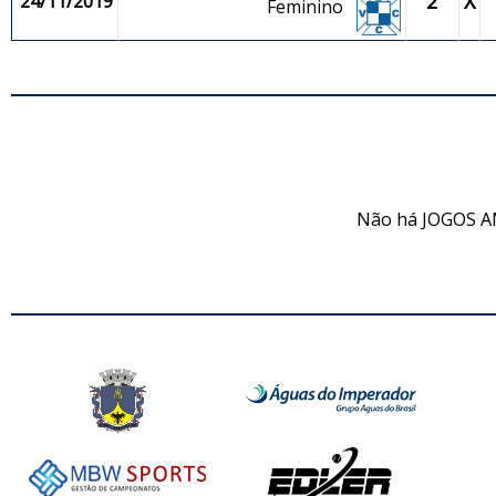
2
X
24/11/2019
Feminino
JO
Não há JOGOS A